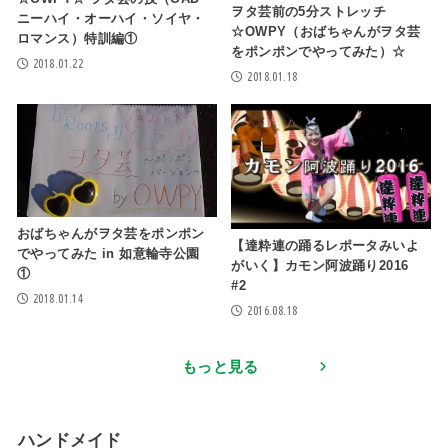
ヲタ芸前の5分ストレッチ
ニーハイ・オーハイ・ソイヤ・
☆OWPY（おばちゃんがヲタ芸
ロマンス）特訓編①
をポンポンでやってみた）☆
2018.01.22
2018.01.18
おばちゃんがヲタ芸をポンポン
【達粋連の踊るレポータみいよ
でやってみた in 如意輪寺公園
がいく】カモン阿波踊り2016
①
#2
2018.01.14
2016.08.18
もっと見る
ハンドメイド