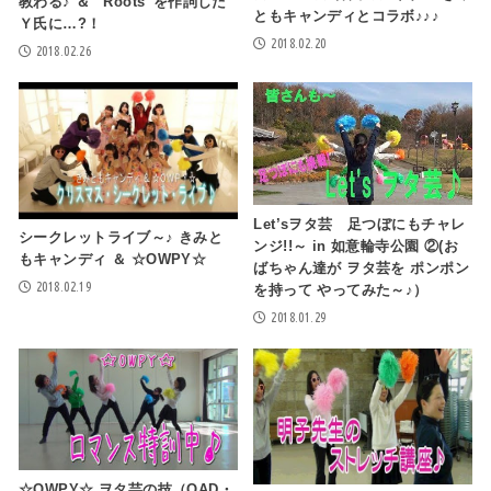
教わる♪ ＆ “Roots”を作詞した
ともキャンディとコラボ♪♪♪
Ｙ氏に…?！
2018.02.20
2018.02.26
Let’sヲタ芸 足つぼにもチャレ
シークレットライブ～♪ きみと
ンジ!!～ in 如意輪寺公園 ②(お
もキャンディ ＆ ☆OWPY☆
ばちゃん達が ヲタ芸を ポンポン
2018.02.19
を持って やってみた～♪）
2018.01.29
☆OWPY☆ ヲタ芸の技（OAD・