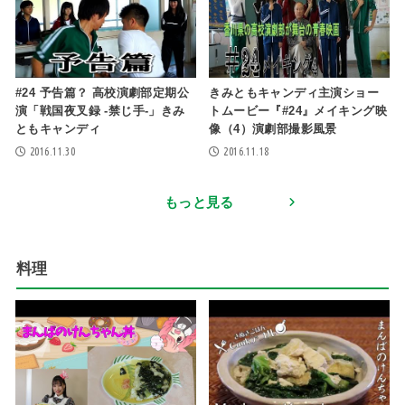
#24 予告篇？ 高校演劇部定期公
きみともキャンディ主演ショー
演「戦国夜叉録 -禁じ手-」きみ
トムービー『#24』メイキング映
ともキャンディ
像（4）演劇部撮影風景
2016.11.30
2016.11.18
もっと見る
料理