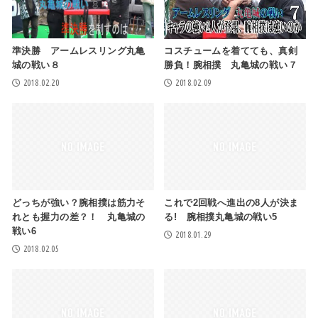
準決勝 アームレスリング丸亀
コスチュームを着てても、真剣
城の戦い８
勝負！腕相撲 丸亀城の戦い７
2018.02.20
2018.02.09
どっちが強い？腕相撲は筋力そ
これで2回戦へ進出の8人が決ま
れとも握力の差？！ 丸亀城の
る! 腕相撲丸亀城の戦い5
戦い6
2018.01.29
2018.02.05