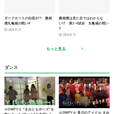
ダークホースの出現か!? 腕相
腕相撲は見た目ではわからな
撲丸亀城の戦い4
い!? 第3･4試合 丸亀城の戦い
3
2018.01.21
2018.01.15
もっと見る
ダンス
☆OWPY☆ “きみともポーズ”を
☆OWPY☆ 香川のアイドル きみ