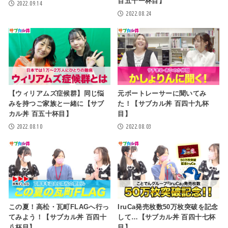
百五十一杯目】
2022.09.14
2022.08.24
【ウィリアムズ症候群】同じ悩
元ボートレーサーに聞いてみ
みを持つご家族と一緒に【サブ
た！【サブカル丼 百四十九杯
カル丼 百五十杯目】
目】
2022.08.10
2022.08.03
この夏！高松・瓦町FLAGへ行っ
IruCa発売枚数50万枚突破を記念
てみよう！【サブカル丼 百四十
して…【サブカル丼 百四十七杯
八杯目】
目】