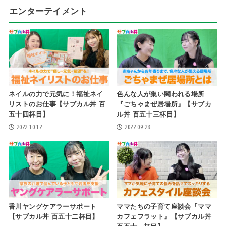
エンターテイメント
ネイルの力で元気に！福祉ネイ
色んな人が集い関われる場所
リストのお仕事【サブカル丼 百
『ごちゃまぜ居場所』【サブカ
五十四杯目】
ル丼 百五十三杯目】
2022.10.12
2022.09.28
香川ヤングケアラーサポート
ママたちの子育て座談会『ママ
【サブカル丼 百五十二杯目】
カフェフラット』【サブカル丼