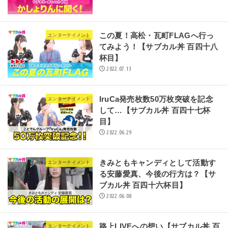
この夏！高松・瓦町FLAGへ行っ
エンターテイメント
てみよう！【サブカル丼 百四十八
杯目】
2022.07.13
IruCa発売枚数50万枚突破を記念
エンターテイメント
して…【サブカル丼 百四十七杯
目】
2022.06.29
きみともキャンディとして活動す
エンターテイメント
る安藤愛真、今後の行方は？【サ
ブカル丼 百四十六杯目】
2022.06.08
路上LIVEへの想い【サブカル丼 百
エンターテイメント