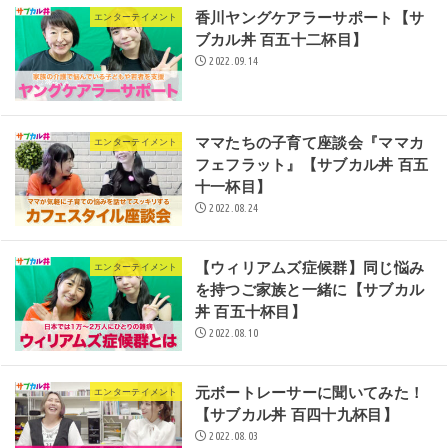
香川ヤングケアラーサポート【サ
エンターテイメント
ブカル丼 百五十二杯目】
2022.09.14
ママたちの子育て座談会『ママカ
エンターテイメント
フェフラット』【サブカル丼 百五
十一杯目】
2022.08.24
【ウィリアムズ症候群】同じ悩み
エンターテイメント
を持つご家族と一緒に【サブカル
丼 百五十杯目】
2022.08.10
元ボートレーサーに聞いてみた！
エンターテイメント
【サブカル丼 百四十九杯目】
2022.08.03